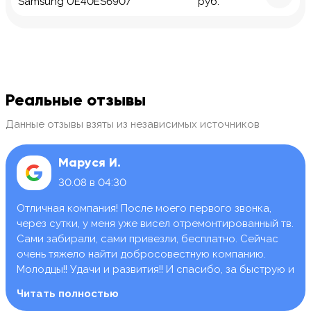
Samsung UE40ES6907
руб.
Реальные отзывы
Данные отзывы взяты из независимых источников
Маруся И.
30.08 в 04:30
Отличная компания! После моего первого звонка,
через сутки, у меня уже висел отремонтированный тв.
Сами забирали, сами привезли, бесплатно. Сейчас
очень тяжело найти добросовестную компанию.
Молодцы!! Удачи и развития!! И спасибо, за быструю и
качественную работу.
Читать полностью