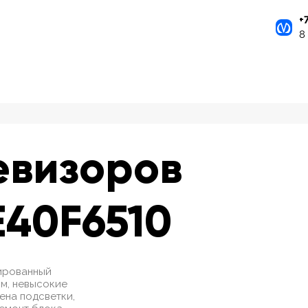
+
8
евизоров
40F6510
ированный
м, невысокие
мена подсветки,