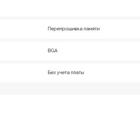
20
м. Технологический инс-
т
Перепрошивка памяти
BGA
Без учета платы