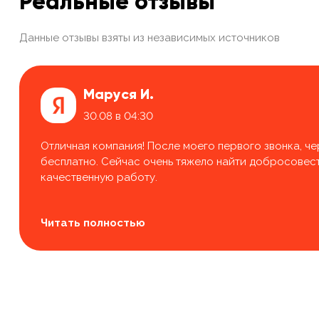
Реальные отзывы
Данные отзывы взяты из независимых источников
Маруся И.
30.08 в 04:30
Отличная компания! После моего первого звонка, че
бесплатно. Сейчас очень тяжело найти добросовестн
качественную работу.
Читать полностью