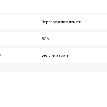
20
м. Технологический инс-
т
Перепрошивка памяти
BGA
W
Без учета платы