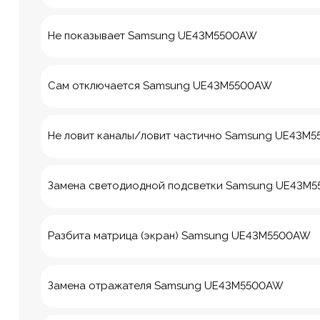
Не показывает Samsung UE43M5500AW
Сам отключается Samsung UE43M5500AW
Не ловит каналы/ловит частично Samsung UE43M
Замена светодиодной подсветки Samsung UE43M
Разбита матрица (экран) Samsung UE43M5500AW
8 Красноа
Замена отражателя Samsung UE43M5500AW
м. Технологич