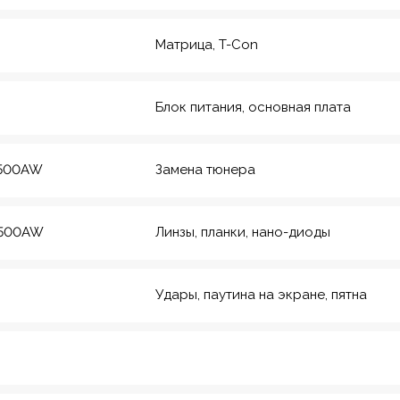
Матрица, T-Con
Блок питания, основная плата
5500AW
Замена тюнера
5500AW
Линзы, планки, нано-диоды
Удары, паутина на экране, пятна
рмейская, 20
еский инс-т
8
Красноармейская,