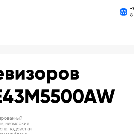
+
8
евизоров
E43M5500AW
ированный
м, невысокие
мена подсветки,