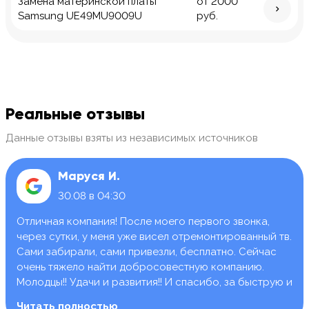
Замена материнской платы
от 2000
Samsung UE49MU9009U
руб.
Реальные отзывы
Данные отзывы взяты из независимых источников
Маруся И.
30.08 в 04:30
Отличная компания! После моего первого звонка,
через сутки, у меня уже висел отремонтированный тв.
Сами забирали, сами привезли, бесплатно. Сейчас
очень тяжело найти добросовестную компанию.
Молодцы!! Удачи и развития!! И спасибо, за быструю и
качественную работу.
Читать полностью