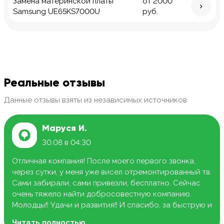
Замена материнской платы
от 2000
Samsung UE65KS7000U
руб.
Реальные отзывы
Данные отзывы взяты из независимых источников
Маруся И.
30.08 в 04:30
Отличная компания! После моего первого звонка,
через сутки, у меня уже висел отремонтированный тв.
Сами забирали, сами привезли, бесплатно. Сейчас
очень тяжело найти добросовестную компанию.
Молодцы!! Удачи и развития!! И спасибо, за быструю и
качественную работу.
Читать полностью