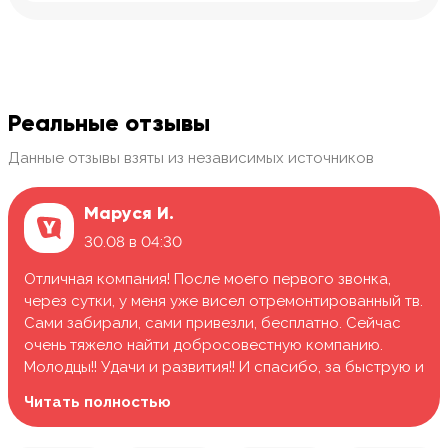
Реальные отзывы
Данные отзывы взяты из независимых источников
Маруся И.
30.08 в 04:30
Отличная компания! После моего первого звонка,
через сутки, у меня уже висел отремонтированный тв.
Сами забирали, сами привезли, бесплатно. Сейчас
очень тяжело найти добросовестную компанию.
Молодцы!! Удачи и развития!! И спасибо, за быструю и
качественную работу.
Читать полностью