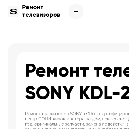
Ремонт
телевизоров
Ремонт тел
SONY KDL-
Ремонт телевизоров SONY в СПб - сертифициро
центр СОНИ: вызов мастера на дом, невысокие це
год, оригинальные запчасти, замена подсветки, 