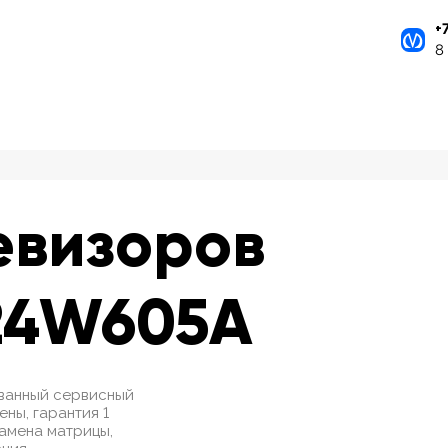
+
8
евизоров
24W605A
ванный сервисный
ны, гарантия 1
замена матрицы,