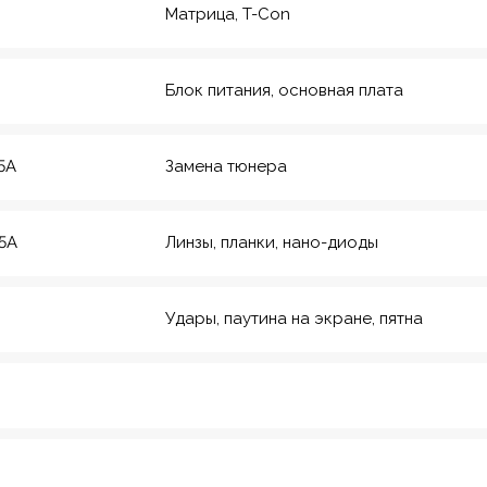
Матрица, T-Con
Блок питания, основная плата
5A
Замена тюнера
5A
Линзы, планки, нано-диоды
Удары, паутина на экране, пятна
рмейская, 20
еский инс-т
8
Красноармейская,