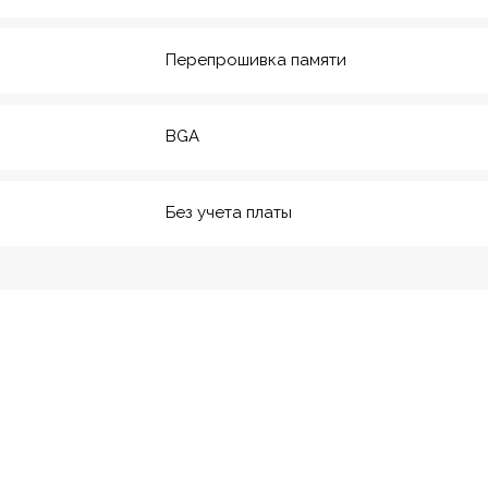
20
м. Технологический инс-
Перепрошивка памяти
т
BGA
Без учета платы