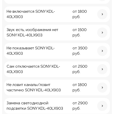
Не включается SONY KDL-
от 1800
40LX903
руб.
Звук есть, изображения нет
от 1500
SONY KDL-40LX903
руб.
Не показывает SONY KDL-
от 3500
40LX903
руб.
Сам отключается SONY KDL-
от 2500
40LX903
руб.
Не ловит каналы/ловит
от 1800
частично SONY KDL-40LX903
руб.
Замена светодиодной
от 2900
подсветки SONY KDL-40LX903
руб.