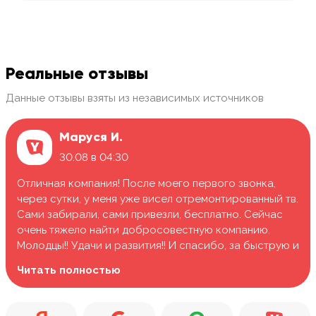
Реальные отзывы
Данные отзывы взяты из независимых источников
Маруся И.
30.08 в 04:30
Отличная компания! После моего первого звонка,
через сутки, у меня уже висел отремонтированный тв.
Сами забирали, сами привезли, бесплатно. Сейчас
очень тяжело найти добросовестную компанию.
Молодцы!! Удачи и развития!! И спасибо, за быструю и
качественную работу.
Читать полностью