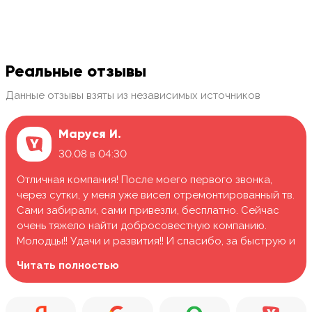
Реальные отзывы
Данные отзывы взяты из независимых источников
Маруся И.
30.08 в 04:30
Отличная компания! После моего первого звонка,
через сутки, у меня уже висел отремонтированный тв.
Сами забирали, сами привезли, бесплатно. Сейчас
очень тяжело найти добросовестную компанию.
Молодцы!! Удачи и развития!! И спасибо, за быструю и
качественную работу.
Читать полностью