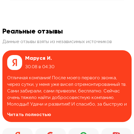
Реальные отзывы
Данные отзывы взяты из независимых источников
Маруся И.
30.08 в 04:30
Отличная компания! После моего первого звонка,
через сутки, у меня уже висел отремонтированный тв.
Сами забирали, сами привезли, бесплатно. Сейчас
очень тяжело найти добросовестную компанию.
Молодцы!! Удачи и развития!! И спасибо, за быструю и
качественную работу.
Читать полностью