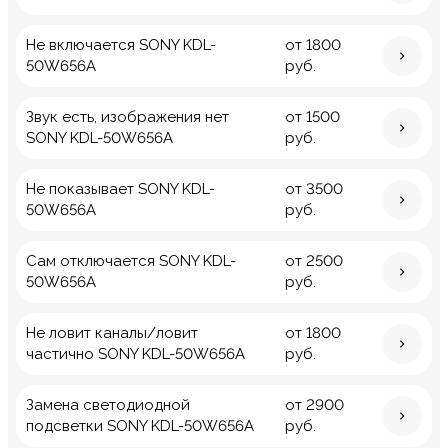
Не включается SONY KDL-
от 1800
50W656A
руб.
Звук есть, изображения нет
от 1500
SONY KDL-50W656A
руб.
Не показывает SONY KDL-
от 3500
50W656A
руб.
Сам отключается SONY KDL-
от 2500
50W656A
руб.
Не ловит каналы/ловит
от 1800
частично SONY KDL-50W656A
руб.
Замена светодиодной
от 2900
подсветки SONY KDL-50W656A
руб.