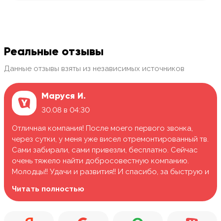
Реальные отзывы
Данные отзывы взяты из независимых источников
Маруся И.
30.08 в 04:30
Отличная компания! После моего первого звонка,
через сутки, у меня уже висел отремонтированный тв.
Сами забирали, сами привезли, бесплатно. Сейчас
очень тяжело найти добросовестную компанию.
Молодцы!! Удачи и развития!! И спасибо, за быструю и
качественную работу.
Читать полностью