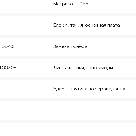
Матрица, T-Con
Блок питания, основная плата
LT0020F
Замена тюнера
LT0020F
Линзы, планки, нано-диоды
Удары, паутина на экране, пятна
рмейская, 20
еский инс-т
8
Красноармейская,