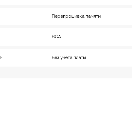
20
м. Технологический инс-
Перепрошивка памяти
т
BGA
0F
Без учета платы