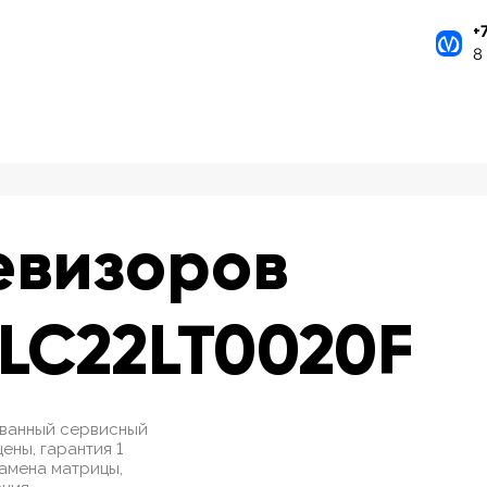
+
8
евизоров
LC22LT0020F
ованный сервисный
ены, гарантия 1
замена матрицы,