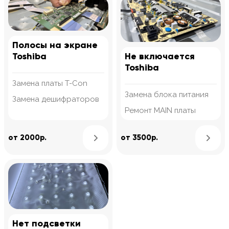
Полосы на экране
Toshiba
Не включается
Toshiba
Замена платы T-Con
Замена блока питания
Замена дешифраторов
Ремонт MAIN платы
Узнать подробнее
от 2000р.
от 3500р.
Нет подсветки