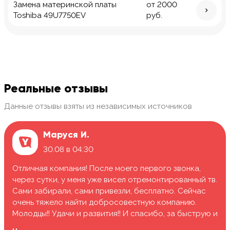
Замена материнской платы
от 2000
Toshiba 49U7750EV
руб.
Реальные отзывы
Данные отзывы взяты из независимых источников
Маруся И.
30.08 в 04:30
Отличная компания! После моего первого звонка,
через сутки, у меня уже висел отремонтированный тв.
Сами забирали, сами привезли, бесплатно. Сейчас
очень тяжело найти добросовестную компанию.
Молодцы!! Удачи и развития!! И спасибо, за быструю и
качественную работу.