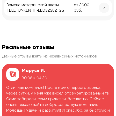
Замена материнской платы
от 2000
TELEFUNKEN TF-LED32S82T2S
руб.
Реальные отзывы
Данные отзывы взяты из независимых источников
Маруся И.
30.08 в 04:30
Отличная компания! После моего первого звонка,
через сутки, у меня уже висел отремонтированный тв.
Сами забирали, сами привезли, бесплатно. Сейчас
очень тяжело найти добросовестную компанию.
Молодцы!! Удачи и развития!! И спасибо, за быструю и
качественную работу.